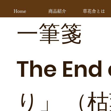
Home
商品紹介
草花舎とは
一筆箋
The En
り」 （