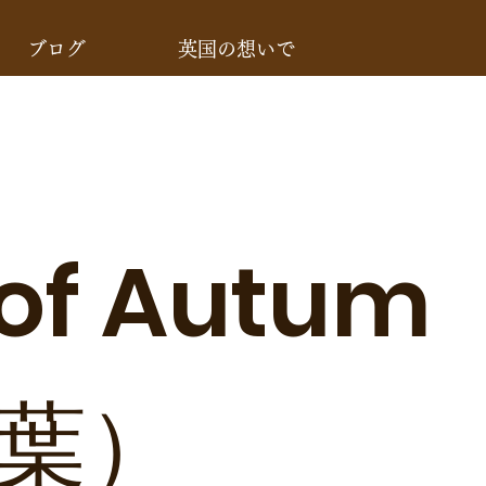
ブログ
英国の想いで
d of Aut
枯葉）