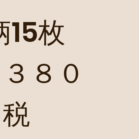
柄15枚
￥３８０
＋税