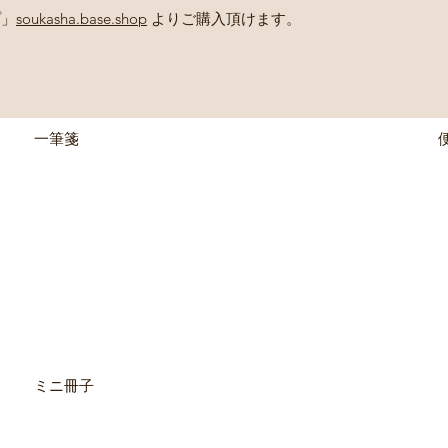
プ」
soukasha.base.shop
よりご購入頂けます。
一筆箋
ミニ冊子